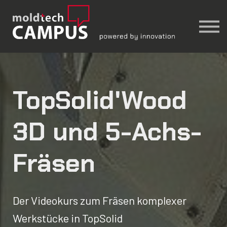
TopSolid'Wood
│ moldtech Account
Einchecken
🔍︎
TopSolid'Wood
3D und 5-Achs-
Fräsen
Der Videokurs zum Fräsen komplexer
Werkstücke in TopSolid