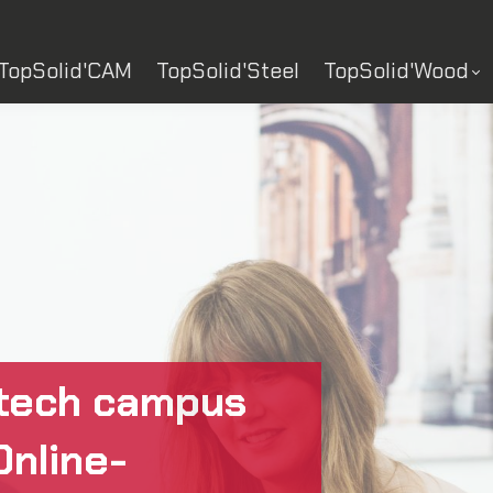
TopSolid'CAM
TopSolid'Steel
TopSolid'Wood
tech campus
Online-