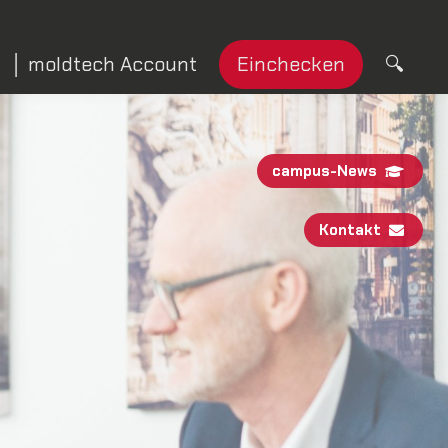
│ moldtech Account
Einchecken
🔍︎
campus-News
Kontakt