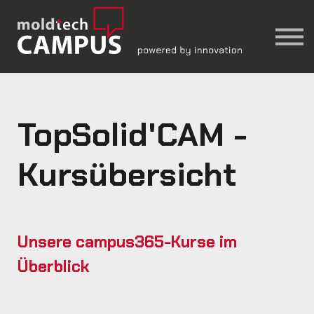
TopSolid'Wood
│ moldtech Account
Einchecken
🔍︎
TopSolid'CAM -
Kursübersicht
Unsere campus365-Kurse im
Überblick