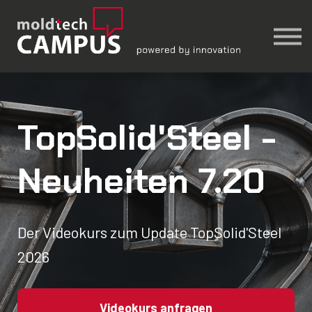
TopSolid'Wood
│ moldtech Account
Einchecken
🔍︎
TopSolid'Steel -
Neuheiten 7.20
Der Videokurs zum Update TopSolid'Steel
2026
Videokurs anfragen